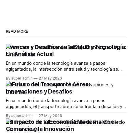
READ MORE
Avances y Desafíos en la Salud y Tecnología:
Un Análisis Actual
En un mundo donde la tecnología avanza a pasos
agigantados, la intersección entre salud y tecnología se
vuelve cada vez más relevante. Este artículo explora los
By super admin
27 May 2026
desarrollos recientes en aplicaciones de salud, desafíos
El Futuro del Transporte Aéreo:
que enfrentan los usuarios y las controversias que emergen
Innovaciones y Desafíos
en este campo en constante evolución. La Evolución
En un mundo donde la tecnología avanza a pasos
agigantados, el transporte aéreo se enfrenta a desafíos y
oportunidades sin precedentes. Este artículo explora las
By super admin
27 May 2026
innovaciones más recientes en la industria de la aviación,
El Impacto de la Economía Moderna en el
incluyendo avances en Wi-Fi, sostenibilidad y las
Comercio y la Innovación
implicaciones de la IA en el futuro de los