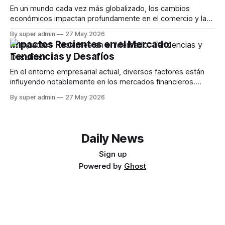
En un mundo cada vez más globalizado, los cambios
económicos impactan profundamente en el comercio y la
innovación. Este artículo explora cómo las tendencias
By super admin
27 May 2026
actuales en la economía están afectando la forma en que
Impactos Recientes en el Mercado:
las empresas operan, desde la tecnología hasta la
Tendencias y Desafíos
sostenibilidad. La Influencia de la Tecnología en el
En el entorno empresarial actual, diversos factores están
influyendo notablemente en los mercados financieros.
Desde la inestabilidad geopolítica en el estrecho de Ormuz
By super admin
27 May 2026
hasta las fluctuaciones en el sector minorista, cada aspecto
presenta un impacto significativo. Este artículo explora las
últimas noticias económicas y analiza sus posibles
consecuencias. Efectos del
Daily News
Sign up
Powered by
Ghost