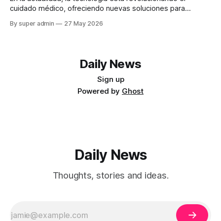
cuidado médico, ofreciendo nuevas soluciones para
mejorar la salud de los pacientes. Este artículo examina el
By super admin
27 May 2026
reciente lanzamiento de Google Health y sus implicaciones
para el futuro de la atención médica, así como otras
innovaciones que están moldeando nuestro acceso a la
Daily News
Sign up
Powered by
Ghost
Daily News
Thoughts, stories and ideas.