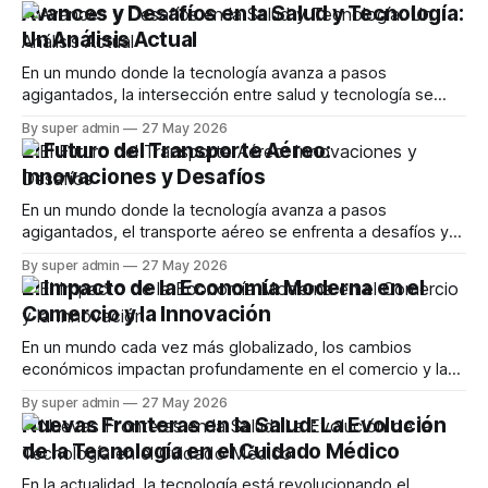
Avances y Desafíos en la Salud y Tecnología:
Un Análisis Actual
En un mundo donde la tecnología avanza a pasos
agigantados, la intersección entre salud y tecnología se
vuelve cada vez más relevante. Este artículo explora los
By super admin
27 May 2026
desarrollos recientes en aplicaciones de salud, desafíos
El Futuro del Transporte Aéreo:
que enfrentan los usuarios y las controversias que emergen
Innovaciones y Desafíos
en este campo en constante evolución. La Evolución
En un mundo donde la tecnología avanza a pasos
agigantados, el transporte aéreo se enfrenta a desafíos y
oportunidades sin precedentes. Este artículo explora las
By super admin
27 May 2026
innovaciones más recientes en la industria de la aviación,
El Impacto de la Economía Moderna en el
incluyendo avances en Wi-Fi, sostenibilidad y las
Comercio y la Innovación
implicaciones de la IA en el futuro de los
En un mundo cada vez más globalizado, los cambios
económicos impactan profundamente en el comercio y la
innovación. Este artículo explora cómo las tendencias
By super admin
27 May 2026
actuales en la economía están afectando la forma en que
Nuevas Fronteras en la Salud: La Evolución
las empresas operan, desde la tecnología hasta la
de la Tecnología en el Cuidado Médico
sostenibilidad. La Influencia de la Tecnología en el
En la actualidad, la tecnología está revolucionando el