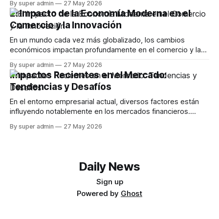
By super admin
27 May 2026
innovaciones más recientes en la industria de la aviación,
El Impacto de la Economía Moderna en el
incluyendo avances en Wi-Fi, sostenibilidad y las
Comercio y la Innovación
implicaciones de la IA en el futuro de los
En un mundo cada vez más globalizado, los cambios
económicos impactan profundamente en el comercio y la
innovación. Este artículo explora cómo las tendencias
By super admin
27 May 2026
actuales en la economía están afectando la forma en que
Impactos Recientes en el Mercado:
las empresas operan, desde la tecnología hasta la
Tendencias y Desafíos
sostenibilidad. La Influencia de la Tecnología en el
En el entorno empresarial actual, diversos factores están
influyendo notablemente en los mercados financieros.
Desde la inestabilidad geopolítica en el estrecho de Ormuz
By super admin
27 May 2026
hasta las fluctuaciones en el sector minorista, cada aspecto
presenta un impacto significativo. Este artículo explora las
últimas noticias económicas y analiza sus posibles
consecuencias. Efectos del
Daily News
Sign up
Powered by
Ghost