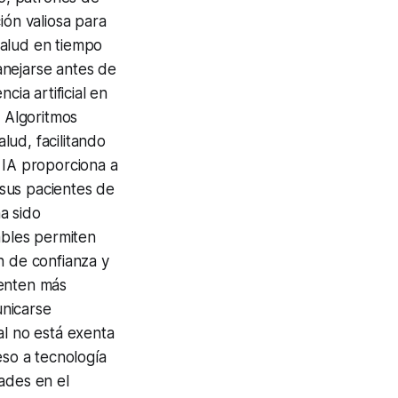
ión valiosa para
salud en tiempo
anejarse antes de
cia artificial en
. Algoritmos
lud, facilitando
 IA proporciona a
sus pacientes de
a sido
ables permiten
n de confianza y
ienten más
unicarse
al no está exenta
eso a tecnología
ades en el