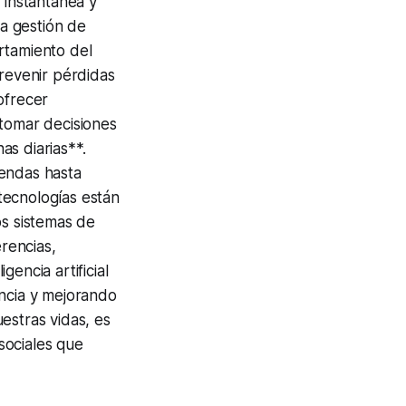
instantánea y
 la gestión de
rtamiento del
prevenir pérdidas
 ofrecer
 tomar decisiones
s diarias**.
gendas hasta
 tecnologías están
os sistemas de
rencias,
encia artificial
encia y mejorando
estras vidas, es
 sociales que