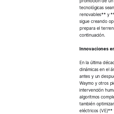
promoción de un e
tecnológicas sean
renovables** y *
sigue creando op
prepara el terre
continuación.
Innovaciones en
En la última déca
dinámicas en el 
antes y un despu
Waymo y otros pi
intervención human
algoritmos comple
también optimizar
eléctricos (VE)*