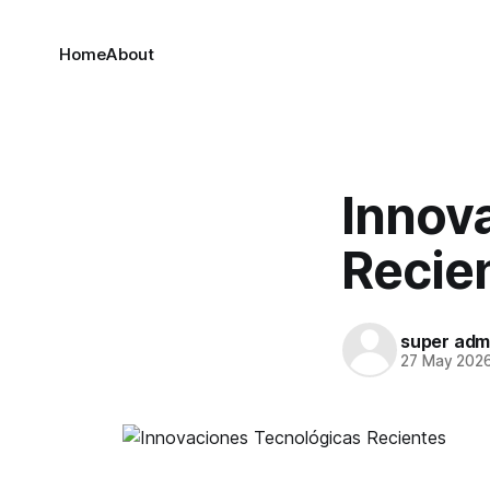
Home
About
Innov
Recie
super adm
27 May 202