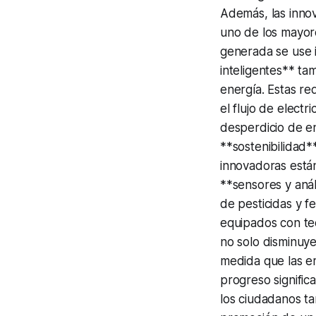
Además, las inno
uno de los mayor
generada se use 
inteligentes** ta
energía. Estas re
el flujo de elect
desperdicio de en
**sostenibilidad*
innovadoras están
**sensores y anál
de pesticidas y fe
equipados con tec
no solo disminuy
medida que las e
progreso significa
los ciudadanos ta