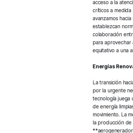
acceso a la atenc
críticos a medid
avanzamos hacia u
establezcan norm
colaboración entr
para aprovechar a
equitativo a una 
Energías Renova
La transición hac
por la urgente ne
tecnología juega 
de energía limpia
movimiento. La me
la producción de 
**aerogeneradore