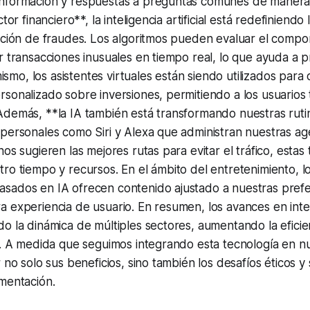
nformación y respuestas a preguntas comunes de manera 
tor financiero**, la inteligencia artificial está redefiniendo
cción de fraudes. Los algoritmos pueden evaluar el compo
r transacciones inusuales en tiempo real, lo que ayuda a 
imismo, los asistentes virtuales están siendo utilizados para
sonalizado sobre inversiones, permitiendo a los usuarios
demás, **la IA también está transformando nuestras rutina
 personales como Siri y Alexa que administran nuestras a
os sugieren las mejores rutas para evitar el tráfico, estas
ro tiempo y recursos. En el ámbito del entretenimiento, l
sados en IA ofrecen contenido ajustado a nuestras prefe
 experiencia de usuario. En resumen, los avances en intelig
o la dinámica de múltiples sectores, aumentando la efici
a. A medida que seguimos integrando esta tecnología en nu
 no solo sus beneficios, sino también los desafíos éticos y
mentación.