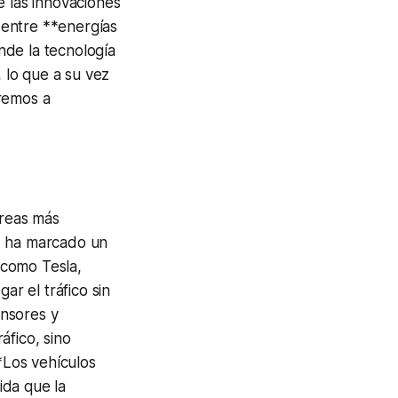
e las innovaciones
n entre **energías
nde la tecnología
 lo que a su vez
aremos a
áreas más
* ha marcado un
 como Tesla,
r el tráfico sin
ensores y
áfico, sino
**Los vehículos
ida que la