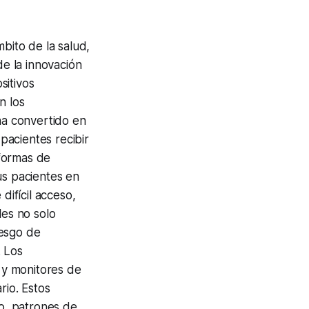
bito de la salud,
de la innovación
sitivos
n los
ha convertido en
pacientes recibir
aformas de
us pacientes en
difícil acceso,
les no solo
iesgo de
. Los
s y monitores de
rio. Estos
no, patrones de