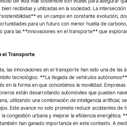
stilo de vida más sostenible son vitales para asegurar qu
 bien recibidas y utilizadas en la sociedad. La intersecció
*sostenibilidad** es un campo en constante evolución, do
ortunidades para un futuro con menor huella de carbono,
no para las **innovaciones en el transporte** que explor
 el Transporte
da, las innovaciones en el transporte han sido una de las 
ámbito tecnológico. **La llegada de vehículos autónomos*
és en la forma en que concebimos la movilidad. Empresas
oneros están desarrollando automóviles que pueden navega
a, utilizando una combinación de inteligencia artificial, s
jos. Este avance no solo promete reducir accidentes de tr
 la congestión urbana y mejorar la eficiencia energética. 
* también han ganado importancia en este contexto. A med