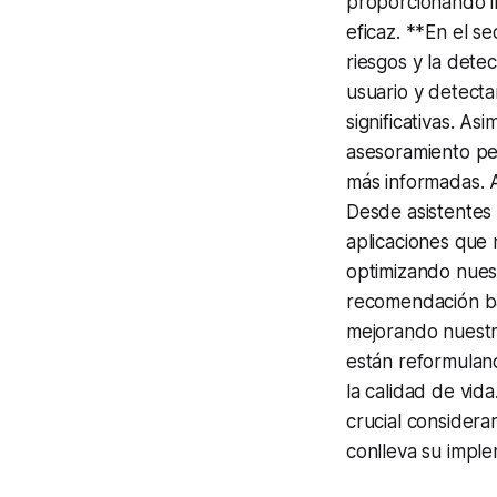
proporcionando i
eficaz. **En el sec
riesgos y la dete
usuario y detecta
significativas. As
asesoramiento per
más informadas. A
Desde asistentes
aplicaciones que n
optimizando nuest
recomendación ba
mejorando nuestra
están reformuland
la calidad de vid
crucial considerar
conlleva su imple