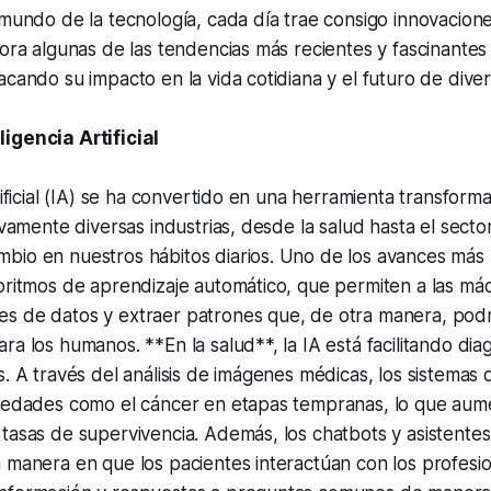
 mundo de la tecnología, cada día trae consigo innovacio
lora algunas de las tendencias más recientes y fascinantes
acando su impacto en la vida cotidiana y el futuro de diver
igencia Artificial
rtificial (IA) se ha convertido en una herramienta transfor
ivamente diversas industrias, desde la salud hasta el sector
bio en nuestros hábitos diarios. Uno de los avances más 
oritmos de aprendizaje automático, que permiten a las máq
s de datos y extraer patrones que, de otra manera, podr
ra los humanos. **En la salud**, la IA está facilitando dia
s. A través del análisis de imágenes médicas, los sistemas
rmedades como el cáncer en etapas tempranas, lo que aum
tasas de supervivencia. Además, los chatbots y asistentes 
 manera en que los pacientes interactúan con los profesio