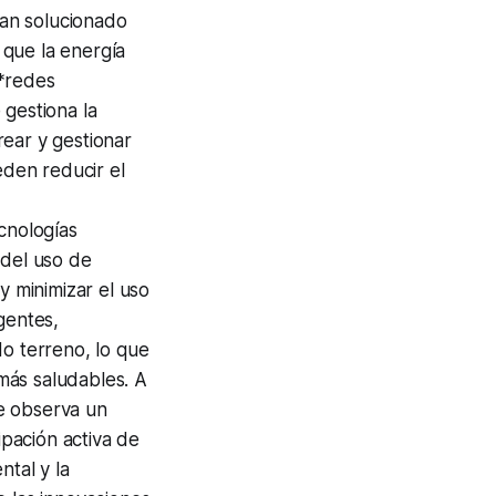
an solucionado
 que la energía
**redes
 gestiona la
rear y gestionar
eden reducir el
cnologías
 del uso de
y minimizar el uso
igentes,
do terreno, lo que
más saludables. A
e observa un
ipación activa de
ntal y la