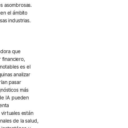
nes asombrosas.
 en el ámbito
sas industrias.
madora que
 financiero,
notables es el
uinas analizar
ían pasar
gnósticos más
 de IA pueden
enta
virtuales están
nales de la salud,