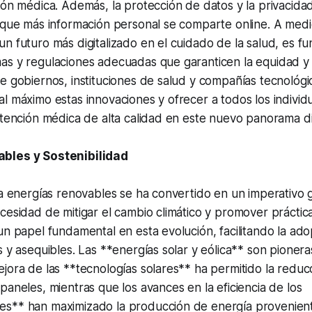
ión médica. Además, la protección de datos y la privacida
a que más información personal se comparte online. A med
n futuro más digitalizado en el cuidado de la salud, es f
as y regulaciones adecuadas que garanticen la equidad y 
e gobiernos, instituciones de salud y compañías tecnológi
l máximo estas innovaciones y ofrecer a todos los indivi
atención médica de alta calidad en este nuevo panorama dig
bles y Sostenibilidad
ia energías renovables se ha convertido en un imperativo 
cesidad de mitigar el cambio climático y promover práctica
un papel fundamental en esta evolución, facilitando la ad
s y asequibles. Las **energías solar y eólica** son pionera
jora de las **tecnologías solares** ha permitido la reduc
paneles, mientras que los avances en la eficiencia de los
s** han maximizado la producción de energía proveniente