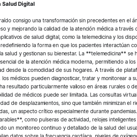
 Salud Digital
 traído consigo una transformación sin precedentes en el ám
ceso y mejorando la calidad de la atención médica a través 
plicativos de salud digital, como la telemedicina y los dispo
redefiniendo la forma en que los pacientes interactúan co
la salud y gestionan su bienestar. La **telemedicina** se 
encial de la atención médica moderna, permitiendo a los 
dad desde la comodidad de sus hogares. A través de plat
 los médicos pueden diagnosticar, tratar y monitorear a s
ha resultado particularmente valioso en áreas rurales o de 
ilidad de médicos puede ser limitada. Las consultas virtua
idad de desplazamientos, sino que también minimizan el r
adas, un aspecto crítico especialmente durante pandemias
arables**, como pulseras de actividad, relojes inteligente
ido un monitoreo continuo y detallado de la salud del usua
pilan datos sobre la frecuencia cardíaca, niveles de oxíge