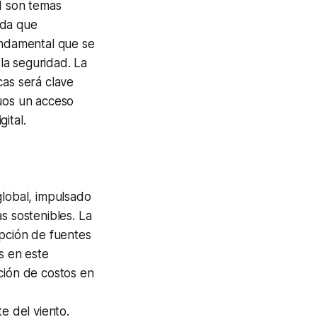
d son temas
ida que
undamental que se
la seguridad. La
cas será clave
duos un acceso
ital.
global, impulsado
s sostenibles. La
opción de fuentes
s en este
ción de costos en
 del viento.