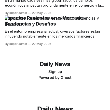
En un mundo cada vez más globalizado, los cambios
económicos impactan profundamente en el comercio y la
innovación. Este artículo explora cómo las tendencias
By super admin
27 May 2026
actuales en la economía están afectando la forma en que
Impactos Recientes en el Mercado:
las empresas operan, desde la tecnología hasta la
Tendencias y Desafíos
sostenibilidad. La Influencia de la Tecnología en el
En el entorno empresarial actual, diversos factores están
influyendo notablemente en los mercados financieros.
Desde la inestabilidad geopolítica en el estrecho de Ormuz
By super admin
27 May 2026
hasta las fluctuaciones en el sector minorista, cada aspecto
presenta un impacto significativo. Este artículo explora las
últimas noticias económicas y analiza sus posibles
consecuencias. Efectos del
Daily News
Sign up
Powered by
Ghost
Daily News