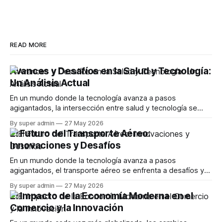
READ MORE
Avances y Desafíos en la Salud y Tecnología:
Un Análisis Actual
En un mundo donde la tecnología avanza a pasos
agigantados, la intersección entre salud y tecnología se
vuelve cada vez más relevante. Este artículo explora los
By super admin
27 May 2026
desarrollos recientes en aplicaciones de salud, desafíos
El Futuro del Transporte Aéreo:
que enfrentan los usuarios y las controversias que emergen
Innovaciones y Desafíos
en este campo en constante evolución. La Evolución
En un mundo donde la tecnología avanza a pasos
agigantados, el transporte aéreo se enfrenta a desafíos y
oportunidades sin precedentes. Este artículo explora las
By super admin
27 May 2026
innovaciones más recientes en la industria de la aviación,
El Impacto de la Economía Moderna en el
incluyendo avances en Wi-Fi, sostenibilidad y las
Comercio y la Innovación
implicaciones de la IA en el futuro de los