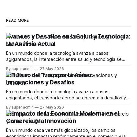
READ MORE
Avances y Desafíos en la Salud y Tecnología:
Un Análisis Actual
En un mundo donde la tecnología avanza a pasos
agigantados, la intersección entre salud y tecnología se
vuelve cada vez más relevante. Este artículo explora los
By super admin
27 May 2026
desarrollos recientes en aplicaciones de salud, desafíos
El Futuro del Transporte Aéreo:
que enfrentan los usuarios y las controversias que emergen
Innovaciones y Desafíos
en este campo en constante evolución. La Evolución
En un mundo donde la tecnología avanza a pasos
agigantados, el transporte aéreo se enfrenta a desafíos y
oportunidades sin precedentes. Este artículo explora las
By super admin
27 May 2026
innovaciones más recientes en la industria de la aviación,
El Impacto de la Economía Moderna en el
incluyendo avances en Wi-Fi, sostenibilidad y las
Comercio y la Innovación
implicaciones de la IA en el futuro de los
En un mundo cada vez más globalizado, los cambios
económicos impactan profundamente en el comercio y la