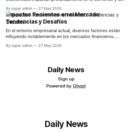
innovación. Este artículo explora cómo las tendencias
By super admin
27 May 2026
actuales en la economía están afectando la forma en que
Impactos Recientes en el Mercado:
las empresas operan, desde la tecnología hasta la
Tendencias y Desafíos
sostenibilidad. La Influencia de la Tecnología en el
En el entorno empresarial actual, diversos factores están
influyendo notablemente en los mercados financieros.
Desde la inestabilidad geopolítica en el estrecho de Ormuz
By super admin
27 May 2026
hasta las fluctuaciones en el sector minorista, cada aspecto
presenta un impacto significativo. Este artículo explora las
últimas noticias económicas y analiza sus posibles
consecuencias. Efectos del
Daily News
Sign up
Powered by
Ghost
Daily News