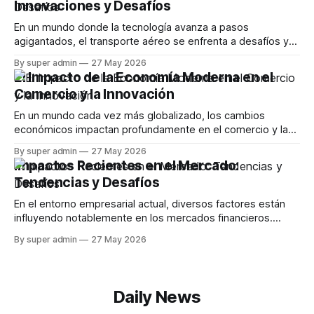
Innovaciones y Desafíos
en este campo en constante evolución. La Evolución
En un mundo donde la tecnología avanza a pasos
agigantados, el transporte aéreo se enfrenta a desafíos y
oportunidades sin precedentes. Este artículo explora las
By super admin
27 May 2026
innovaciones más recientes en la industria de la aviación,
El Impacto de la Economía Moderna en el
incluyendo avances en Wi-Fi, sostenibilidad y las
Comercio y la Innovación
implicaciones de la IA en el futuro de los
En un mundo cada vez más globalizado, los cambios
económicos impactan profundamente en el comercio y la
innovación. Este artículo explora cómo las tendencias
By super admin
27 May 2026
actuales en la economía están afectando la forma en que
Impactos Recientes en el Mercado:
las empresas operan, desde la tecnología hasta la
Tendencias y Desafíos
sostenibilidad. La Influencia de la Tecnología en el
En el entorno empresarial actual, diversos factores están
influyendo notablemente en los mercados financieros.
Desde la inestabilidad geopolítica en el estrecho de Ormuz
By super admin
27 May 2026
hasta las fluctuaciones en el sector minorista, cada aspecto
presenta un impacto significativo. Este artículo explora las
últimas noticias económicas y analiza sus posibles
consecuencias. Efectos del
Daily News