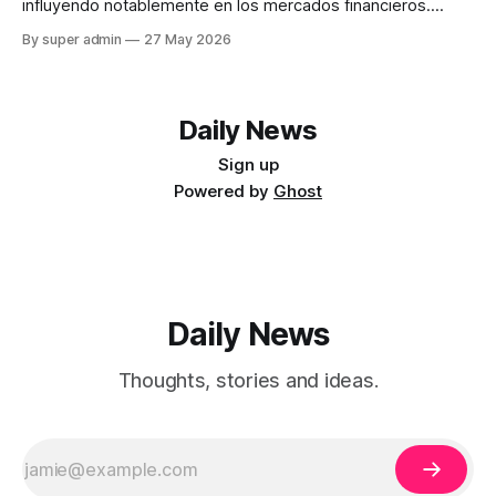
influyendo notablemente en los mercados financieros.
Desde la inestabilidad geopolítica en el estrecho de Ormuz
By super admin
27 May 2026
hasta las fluctuaciones en el sector minorista, cada aspecto
presenta un impacto significativo. Este artículo explora las
últimas noticias económicas y analiza sus posibles
consecuencias. Efectos del
Daily News
Sign up
Powered by
Ghost
Daily News
Thoughts, stories and ideas.