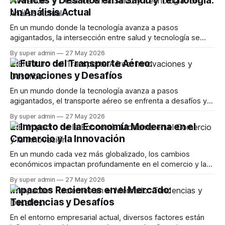
Avances y Desafíos en la Salud y Tecnología:
Un Análisis Actual
En un mundo donde la tecnología avanza a pasos
agigantados, la intersección entre salud y tecnología se
vuelve cada vez más relevante. Este artículo explora los
By super admin
27 May 2026
desarrollos recientes en aplicaciones de salud, desafíos
El Futuro del Transporte Aéreo:
que enfrentan los usuarios y las controversias que emergen
Innovaciones y Desafíos
en este campo en constante evolución. La Evolución
En un mundo donde la tecnología avanza a pasos
agigantados, el transporte aéreo se enfrenta a desafíos y
oportunidades sin precedentes. Este artículo explora las
By super admin
27 May 2026
innovaciones más recientes en la industria de la aviación,
El Impacto de la Economía Moderna en el
incluyendo avances en Wi-Fi, sostenibilidad y las
Comercio y la Innovación
implicaciones de la IA en el futuro de los
En un mundo cada vez más globalizado, los cambios
económicos impactan profundamente en el comercio y la
innovación. Este artículo explora cómo las tendencias
By super admin
27 May 2026
actuales en la economía están afectando la forma en que
Impactos Recientes en el Mercado:
las empresas operan, desde la tecnología hasta la
Tendencias y Desafíos
sostenibilidad. La Influencia de la Tecnología en el
En el entorno empresarial actual, diversos factores están